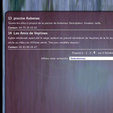
13
piscine Aubenas
Toutes les infos à propos de la piscine de Aubenas: Descriptiion, horaires, tarifs.
Contact :
04 75 35 03 02
14
Les Amis de Veyrines
Eglise médiévale ayant été le siège spirituel du prieuré bénédictin de Veyrines de la fin 
siècle au milieu du XIVème siècle. Très peu modifiée depuis l
Contact :
06 83 96 08 47
4
Page(s)
1
-
2
-
3
-
- sur 4 Nombre
Affinez votre recherche