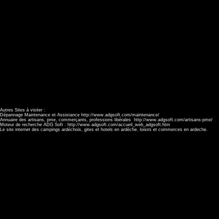
Autres Sites à visiter :
Dépannage Maintenance et Assistance http://www.adgsoft.com/maintenance/
Annuaire des artisans, pme, commerçants, professions libérales http://www.adgsoft.com/artisans-pme/
Moteur de recherche ADG Soft : http://www.adgsoft.com/accueil_web_adgsoft.htm
Le site internet des campings ardéchois, gites et hotels en ardèche, loisirs et commerces en ardeche.