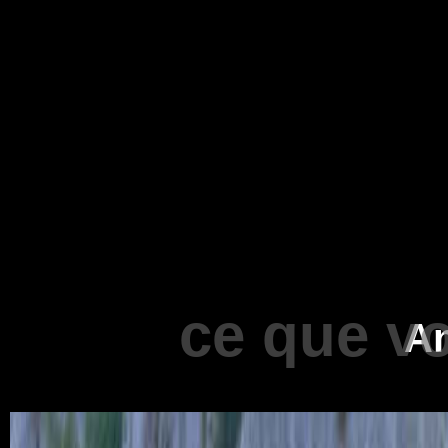
ce que v
An